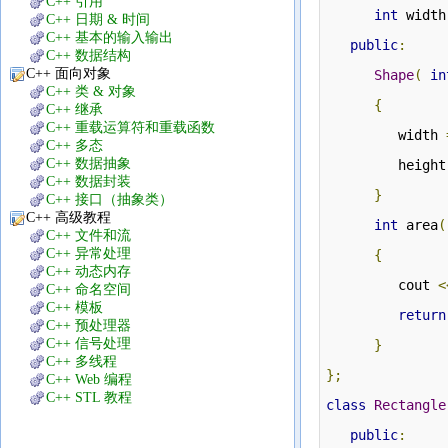
C++ 引用
int
 width
C++ 日期 & 时间
C++ 基本的输入输出
public
:
C++ 数据结构
C++ 面向对象
Shape
(
in
C++ 类 & 对象
{
C++ 继承
C++ 重载运算符和重载函数
         width 
C++ 多态
C++ 数据抽象
         height
C++ 数据封装
}
C++ 接口（抽象类）
C++ 高级教程
int
 area
(
C++ 文件和流
C++ 异常处理
{
C++ 动态内存
         cout 
<
C++ 命名空间
C++ 模板
return
C++ 预处理器
C++ 信号处理
}
C++ 多线程
};
C++ Web 编程
C++ STL 教程
class
Rectangle
public
: