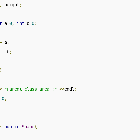
,
 height
;
t
 a
=
0
,
int
 b
=
0
)
=
 a
;
 
=
 b
;
)
<
"Parent class area :"
<<
endl
;
0
;
:
public
Shape
{