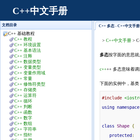
C++中文手册
文档目录
C++ 多态 - C++中文手册
C++ 基础教程
C++ 教程
>
C++中文手册
> C
C++ 环境设置
C++ 基本语法
多态
按字面的意思就
C++ 注释
C++ 数据类型
C++ 变量类型
c++
++ 多态意味
C++ 变量作用域
C++ 常量
下面的实例中，基类 
C++ 修饰符类型
C++ 存储类
C++ 运算符
#include
<iostr
C++ 循环
C++ 判断
using
namespace
C++ 函数
C++ 数字
C++ 数组
class
Shape
{
C++ 字符串
C++ 指针
protected
: