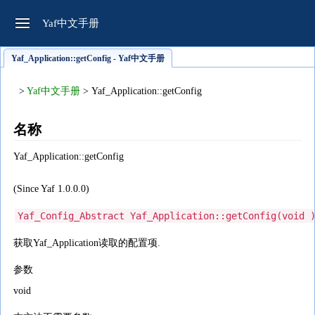
Yaf中文手册
Yaf_Application::getConfig - Yaf中文手册
>
Yaf中文手册
> Yaf_Application::getConfig
名称
Yaf_Application::getConfig
(Since Yaf 1.0.0.0)
Yaf_Config_Abstract
Yaf_Application::getConfig
(
void
获取Yaf_Application读取的配置项.
参数
void