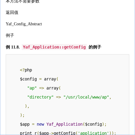
本方法不需要参数
返回值
Yaf_Config_Abstract
例子
Yaf_Application::getConfig
例 11.8.
的例子
<?
php

     $config 
=
 array
(
"ap"
=>
 array
(
"directory"
=>
"/usr/local/www/ap"
,
),
);
     $app 
=
new
Yaf_Application
(
$config
);
     print_r
(
$app
->
getConfig
(
'application'
));