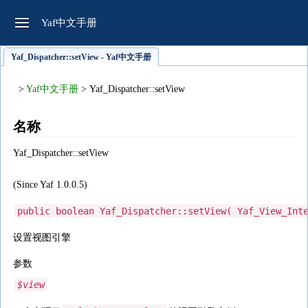
Yaf中文手册
Yaf_Dispatcher::setView - Yaf中文手册
>
Yaf中文手册
> Yaf_Dispatcher::setView
名称
Yaf_Dispatcher::setView
(Since Yaf 1.0.0.5)
public
boolean
Yaf_Dispatcher::setView
(
Yaf_View_Int
设置视图引擎
参数
$view