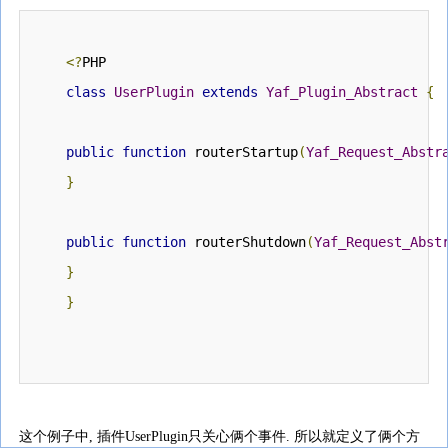
<?
PHP
class
UserPlugin
extends
Yaf_Plugin_Abstract
{
public
function
 routerStartup
(
Yaf_Request_Abstr
}
public
function
 routerShutdown
(
Yaf_Request_Abst
}
}
这个例子中, 插件UserPlugin只关心俩个事件. 所以就定义了俩个方