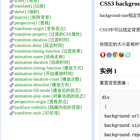
scale() [缩放]
CSS3 backgro
translate() [位移]
skew() [倾斜]
background-
matrix() [矩阵变形]
perspective() [透视]
transform-origin [变形原点]
CSS3中可以指定
transition-property [过渡的CSS属性]
transition-duration [过渡时间]
你指定的大小是相对
transition-delay [延迟时间]
transition-timing-function [过渡效果]
animation-name [动画名称]
animation-duration [动画时间]
animation-timing-function [播放方式]
实例 1
animation-delay [开始播放时间]
animation-iteration-count [播放次数]
重置背景图像：
animation-direction [播放方向]
animation-fill-mode [播放后的状态]
animation-play-state [对象动画的状态]
div
perspective-origin [透视原点]
{
backface-visibility [隐藏内容的背面]
transform-style [3D呈现]
 background
:
url
 background
-
siz
 background
-
rep