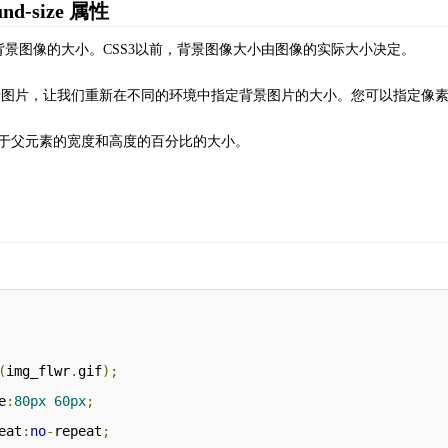
und-size 属性
size指定背景图像的大小。CSS3以前，背景图像大小由图像的实际大小决定。
背景图片，让我们重新在不同的环境中指定背景图片的大小。您可以指定像
于父元素的宽度和高度的百分比的大小。
(
img_flwr
.
gif
);
e
:
80px
60px
;
eat
:
no
-
repeat
;