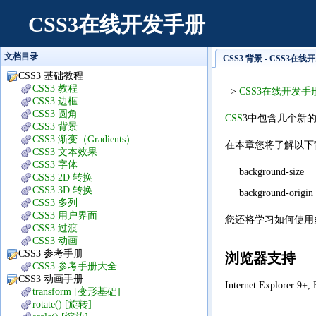
CSS3在线开发手册
文档目录
CSS3 背景 - CSS3在
CSS3 基础教程
CSS3 教程
>
CSS3在线开发手
CSS3 边框
CSS3 圆角
CSS
3中包含几个新
CSS3 背景
CSS3 渐变（Gradients）
在本章您将了解以下
CSS3 文本效果
CSS3 字体
background-size
CSS3 2D 转换
CSS3 3D 转换
background-origin
CSS3 多列
CSS3 用户界面
您还将学习如何使用
CSS3 过渡
CSS3 动画
CSS3 参考手册
浏览器支持
CSS3 参考手册大全
CSS3 动画手册
Internet Explorer
transform [变形基础]
rotate() [旋转]